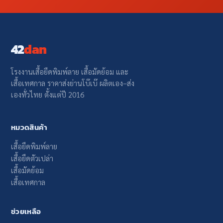
42
dan
โรงงานเสื้อยืดพิมพ์ลาย เสื้อมัดย้อม และ
เสื้อเทศกาล ราคาส่งย่านโบ๊เบ๊ ผลิตเอง–ส่ง
เองทั่วไทย ตั้งแต่ปี 2016
หมวดสินค้า
เสื้อยืดพิมพ์ลาย
เสื้อยืดตัวเปล่า
เสื้อมัดย้อม
เสื้อเทศกาล
ช่วยเหลือ