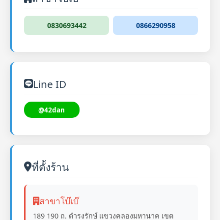
0830693442
0866290958
Line ID
@42dan
ที่ตั้งร้าน
สาขาโบ๊เบ๊
189 190 ถ. ดำรงรักษ์ แขวงคลองมหานาค เขต