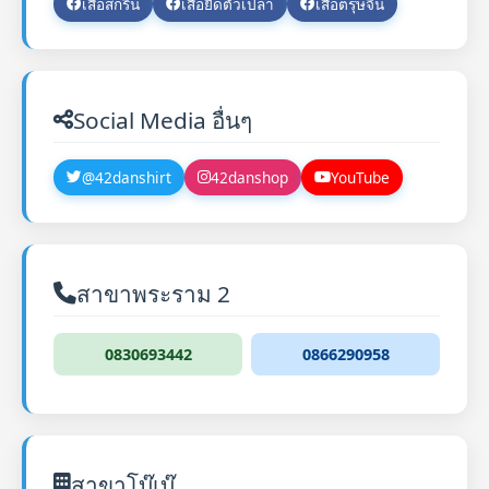
เสื้อสกรีน
เสื้อยืดตัวเปล่า
เสื้อตรุษจีน
Social Media อื่นๆ
@42danshirt
42danshop
YouTube
สาขาพระราม 2
0830693442
0866290958
สาขาโบ๊เบ๊