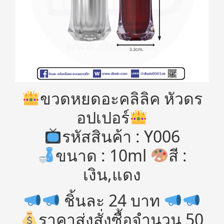
ขวดหยดอะคลิลิค หัวดร
อปเปอร์
รหัสสินค้า : Y006
ขนาด : 10ml
สี :
เงิน,แดง
ชิ้นละ 24 บาท
ราคาส่งสั่งซื้อจำนวน 50