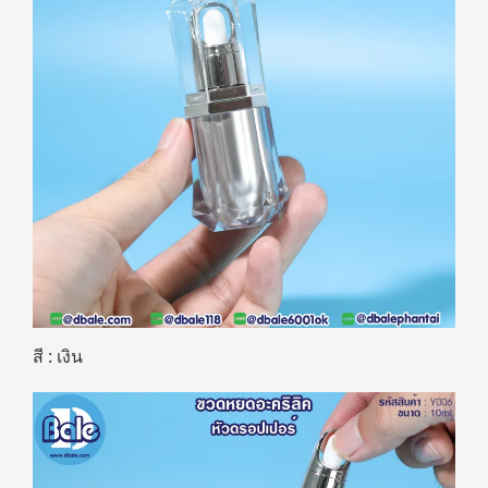
สี : เงิน