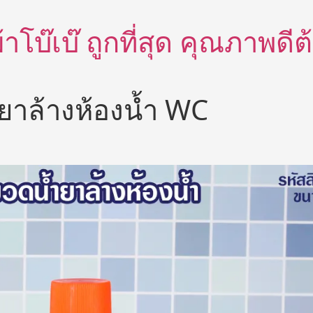
อผ้าโบ๊เบ๊ ถูกที่สุด คุณภาพด
ยาล้างห้องน้ำ WC