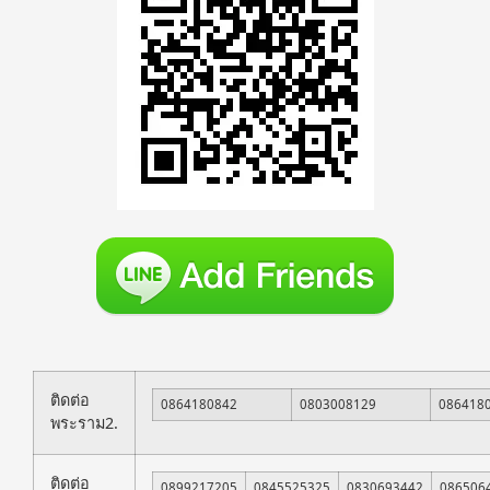
ติดต่อ
0864180842
0803008129
086418
พระราม2.
ติดต่อ
0899217205
0845525325
0830693442
086506