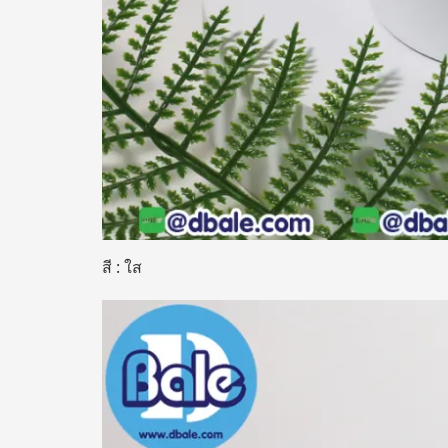
สี : ใส