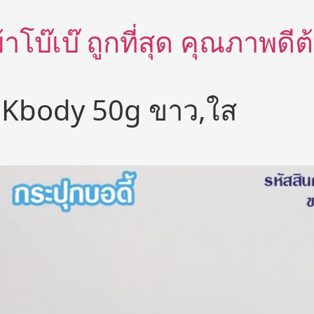
อผ้าโบ๊เบ๊ ถูกที่สุด คุณภาพด
ี้ Kbody 50g ขาว,ใส