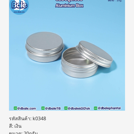
รหัสสินค้า: k0348
สี: เงิน
ขนาด: 20กรัม