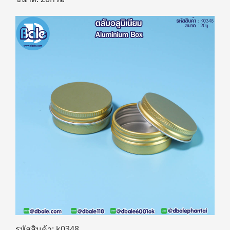
รหัสสินค้า: k0348