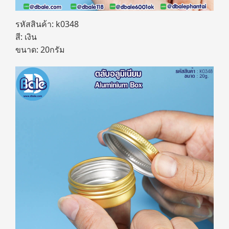
รหัสสินค้า: k0348
สี: เงิน
ขนาด: 20กรัม