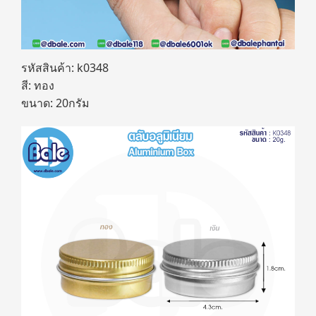
รหัสสินค้า: k0348
สี: ทอง
ขนาด: 20กรัม