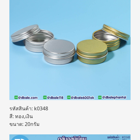
รหัสสินค้า: k0348
สี: ทอง,เงิน
ขนาด: 20กรัม