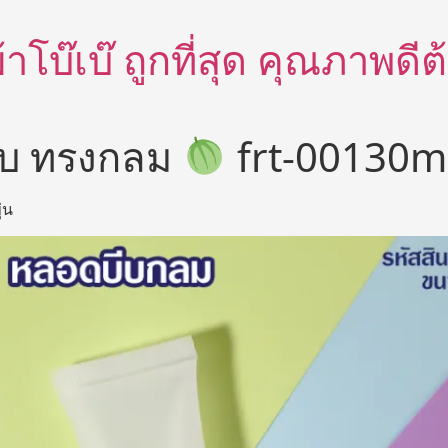
อผ้าโบ๊เบ๊ ถูกที่สุด คุณภาพด
บ ทรงกลม
frt-00130ml 
่น