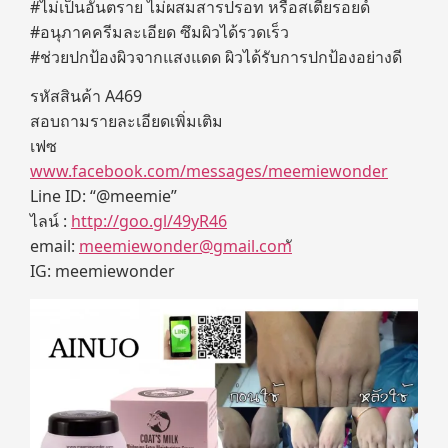
#ไม่เป็นอันตราย ไม่ผสมสารปรอท หรือสเตียรอยด์
#อนุภาคครีมละเอียด ซึมผิวได้รวดเร็ว
#ช่วยปกป้องผิวจากแสงแดด ผิวได้รับการปกป้องอย่างดี
รหัสสินค้า A469
สอบถามรายละเอียดเพิ่มเติม
เฟซ
www.facebook.com/messages/meemiewonder
Line ID: “@meemie”
ไลน์ :
http://goo.gl/49yR46
email:
meemiewonder@gmail.com
IG: meemiewonder