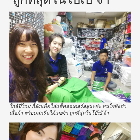
ใกล้ปีใหม่ ก็ยังแพ็คไล่แพ็คออเดอร์อยู่นะค่ะ สนใจสั่งทำ
เสื้อผ้า พร้อมสกรีนได้เลยจ้า ถูกทีสุดในโบ๊เบ๊ จ้า