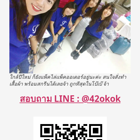
ใกล้ปีใหม่ ก็ยังแพ็คไล่แพ็คออเดอร์อยู่นะค่ะ สนใจสั่งทำ
เสื้อผ้า พร้อมสกรีนได้เลยจ้า ถูกทีสุดในโบ๊เบ๊ จ้า
สอบถาม LINE : @42okok