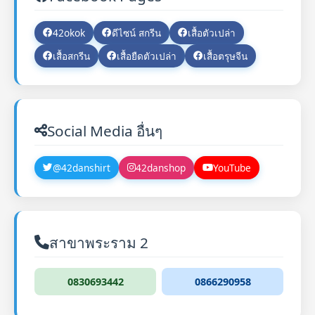
42okok
ดีไซน์ สกรีน
เสื้อตัวเปล่า
เสื้อสกรีน
เสื้อยืดตัวเปล่า
เสื้อตรุษจีน
Social Media อื่นๆ
@42danshirt
42danshop
YouTube
สาขาพระราม 2
0830693442
0866290958