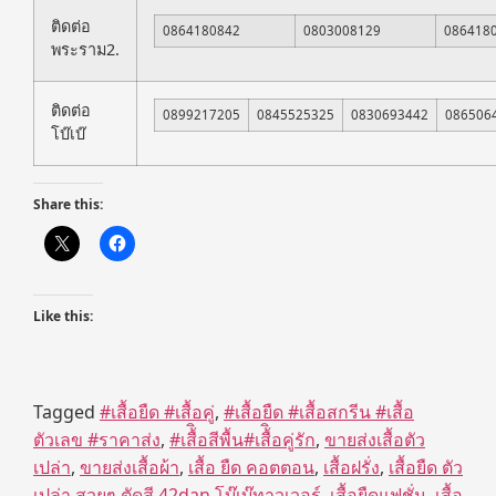
ติดต่อ
0864180842
0803008129
086418
พระราม2.
ติดต่อ
0899217205
0845525325
0830693442
086506
โบ๊เบ๊
Share this:
Like this:
Tagged
#เสื้อยืด #เสื้อคู่
,
#เสื้อยืด #เสื้อสกรีน #เสื้อ
ตัวเลข #ราคาส่ง
,
#เสื้ิอสีพื้น#เสื้ิอคู่รัก
,
ขายส่งเสื้อตัว
เปล่า
,
ขายส่งเสื้อผ้า
,
เสื้อ ยืด คอตตอน
,
เสื้อฝรั่ง
,
เสื้อยืด ตัว
เปล่า สวยๆ ตัดสี 42dan โบ๊เบ๊ทาวเวอร์
,
เสื้อยืดแฟชั่น
,
เสื้อ