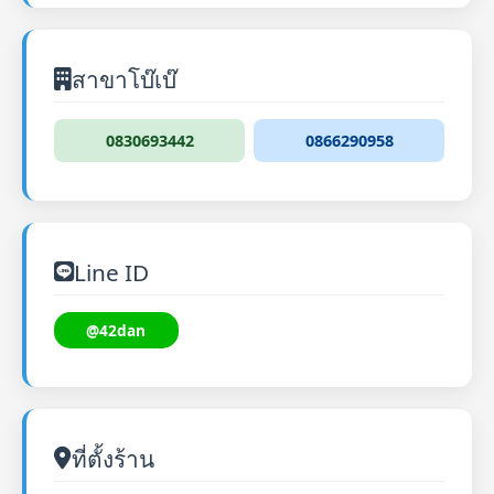
สาขาโบ๊เบ๊
0830693442
0866290958
Line ID
@42dan
ที่ตั้งร้าน