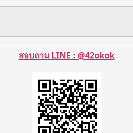
สอบถาม LINE : @42okok