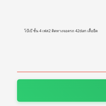
โบ๊เบ๊ ชั้น 4 เฟส2 ติดทางจอดรถ 42dan เสื้อยืด