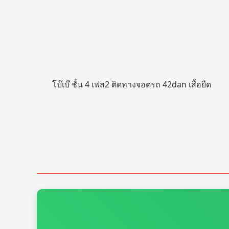
โบ๊เบ๊ ชั้น 4 เฟส2 ติดทางจอดรถ 42dan เสื้อยืด