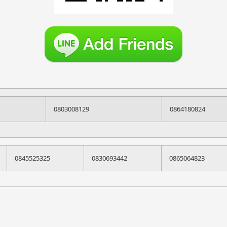
0803008129
0864180824
0845525325
0830693442
0865064823