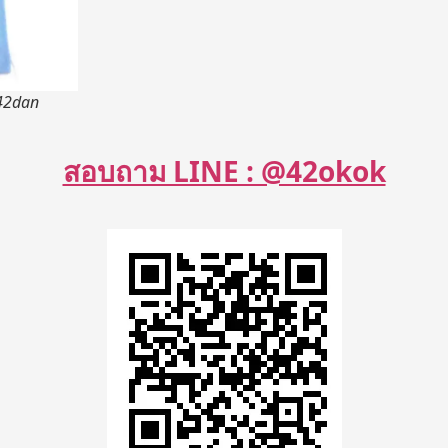
ง42dan
สอบถาม LINE : @42okok