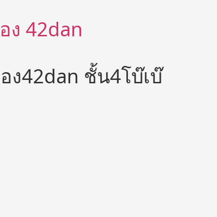
ีต้อง 42dan
อง42dan ชั้น4โบ๊เบ๊