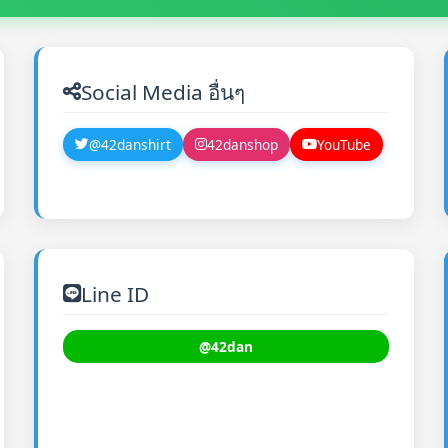
Social Media อื่นๆ
@42danshirt
42danshop
YouTube
Line ID
@42dan