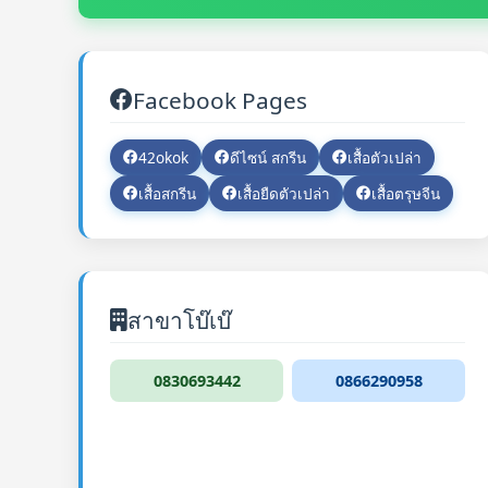
Facebook Pages
42okok
ดีไซน์ สกรีน
เสื้อตัวเปล่า
เสื้อสกรีน
เสื้อยืดตัวเปล่า
เสื้อตรุษจีน
สาขาโบ๊เบ๊
0830693442
0866290958