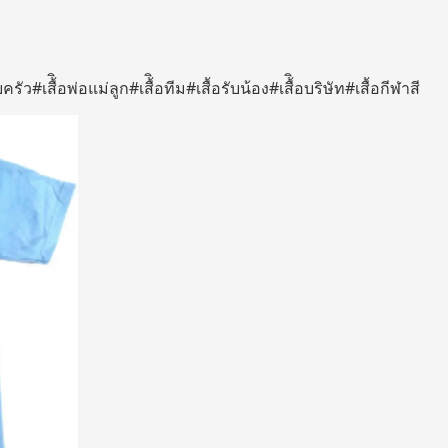
รอบครัว#เสื้ิอพ่อแม่ลูก#เสื้ิอทีม#เสื้อรับน้อง#เสื้ิอบริษัท#เสื้อกีฬาสี