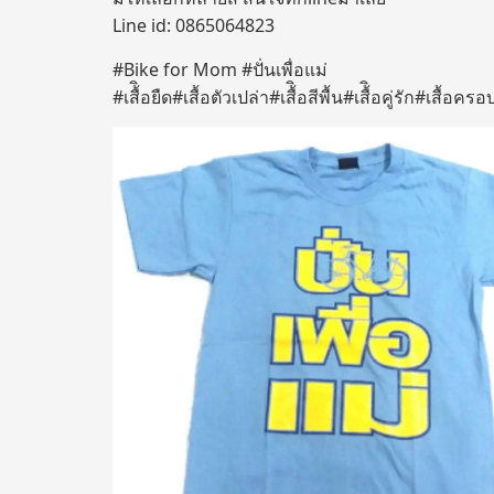
Line id: 0865064823
#Bike for Mom #ปั่นเพื่อแม่
#เสื้ิอยืด#เสื้อตัวเปล่า#เสื้ิอสีพื้น#เสื้ิอคู่รัก#เสื้อค