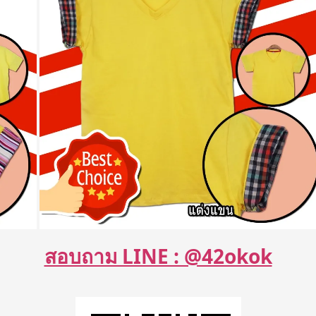
สอบถาม LINE : @42okok