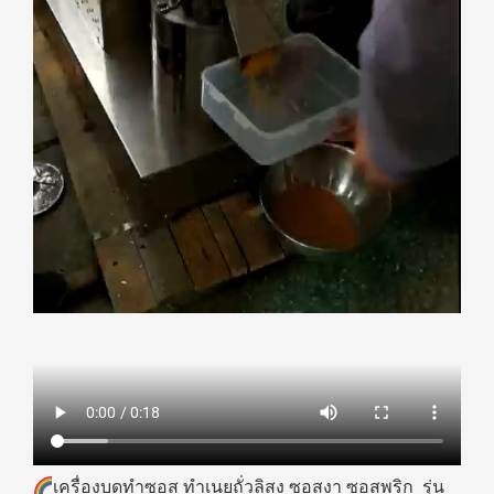
เครื่องบดทำซอส ทำเนยถั่วลิสง ซอสงา ซอสพริก รุ่น