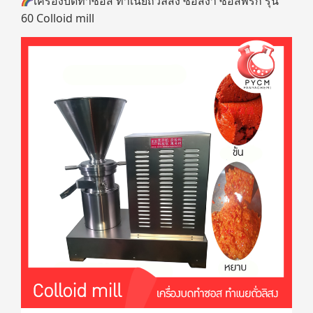
เครื่องบดทำซอส ทำเนยถั่วลิสง ซอสงา ซอสพริก รุ่น
60 Colloid mill