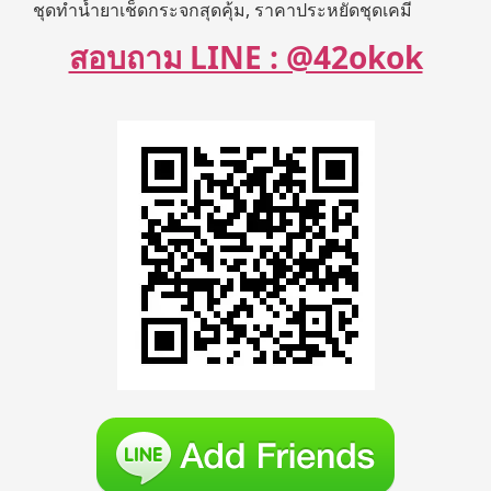
ชุดทำน้ำยาเช็ดกระจกสุดคุ้ม, ราคาประหยัดชุดเคมี
สอบถาม LINE : @42okok