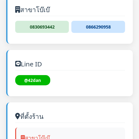
สาขาโบ๊เบ๊
0830693442
0866290958
Line ID
@42dan
ที่ตั้งร้าน
สาขาโบ๊เบ๊