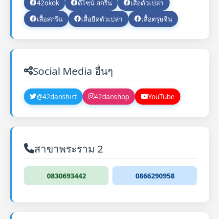
42okok
ดีไซน์ สกรีน
เสื้อตัวเปล่า
เสื้อสกรีน
เสื้อยืดตัวเปล่า
เสื้อตรุษจีน
Social Media อื่นๆ
@42danshirt
42danshop
YouTube
สาขาพระราม 2
0830693442
0866290958