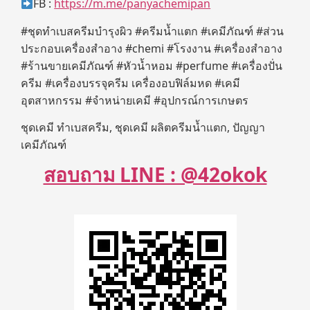
FB :
https://m.me/panyachemipan
#ชุดทำเบสครีมบำรุงผิว #ครีมน้ำแตก #เคมีภัณฑ์ #ส่วน
ประกอบเครื่องสำอาง #chemi #โรงงาน #เครื่องสำอาง
#ร้านขายเคมีภัณฑ์ #หัวน้ำหอม #perfume #เครื่องปั่น
ครีม #เครื่องบรรจุครีม เครื่องอบฟิล์มหด #เคมี
อุตสาหกรรม #จำหน่ายเคมี #อุปกรณ์การเกษตร
ชุดเคมี ทำเบสครีม, ชุดเคมี ผลิตครีมน้ำแตก, ปัญญา
เคมีภัณฑ์
สอบถาม LINE : @42okok