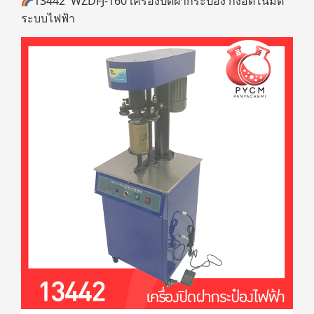
13442 WZDFJ-160 เครื่องปิดฝากระป๋อง กึ่งอัตโนมัติ
ระบบไฟฟ้า