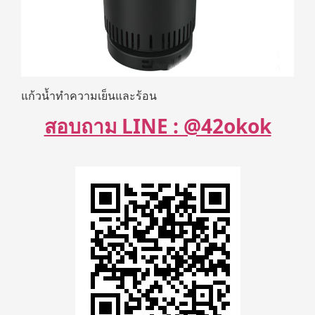
แก้วน้ำทำความเย็นและร้อน
สอบถาม LINE : @42okok