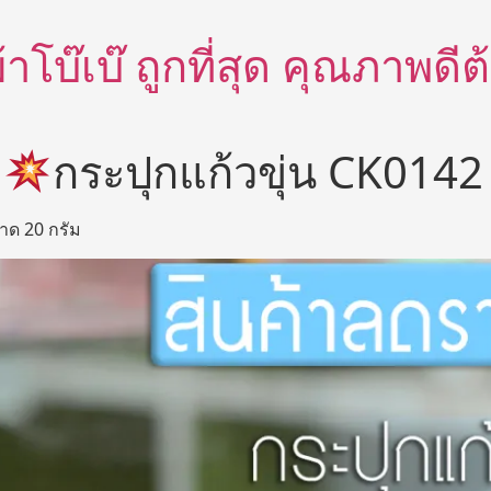
อผ้าโบ๊เบ๊ ถูกที่สุด คุณภาพด
ษ
กระปุกแก้วขุ่น CK0142
าด 20 กรัม