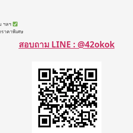
ีม ฯลฯ
ลดราคาพิเศษ
สอบถาม LINE : @42okok