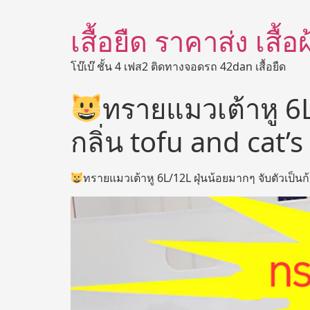
เสื้อยืด ราคาส่ง เสื้
โบ๊เบ๊ ชั้น 4 เฟส2 ติดทางจอดรถ 42dan เสื้อยืด
ทรายแมวเต้าหู 6L/
กลิ่น tofu and cat’s 
ทรายแมวเต้าหู 6L/12L ฝุ่นน้อยมากๆ จับตัวเป็นก้อ