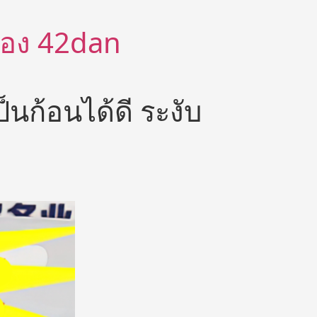
ีต้อง 42dan
็นก้อนได้ดี ระงับ