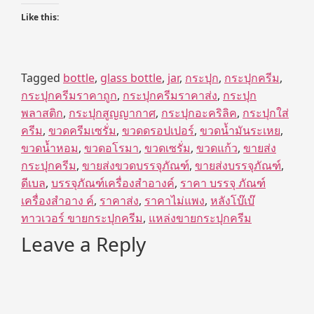
Like this:
Tagged
bottle
,
glass bottle
,
jar
,
กระปุก
,
กระปุกครีม
,
กระปุกครีมราคาถูก
,
กระปุกครีมราคาส่ง
,
กระปุก
พลาสติก
,
กระปุกสูญญากาศ
,
กระปุกอะคริลิค
,
กระปุกใส่
ครีม
,
ขวดครีมเซรั่ม
,
ขวดดรอปเปอร์
,
ขวดน้ำมันระเหย
,
ขวดน้ำหอม
,
ขวดอโรมา
,
ขวดเซรั่ม
,
ขวดแก้ว
,
ขายส่ง
กระปุกครีม
,
ขายส่งขวดบรรจุภัณฑ์
,
ขายส่งบรรจุภัณฑ์
,
ดีเบล
,
บรรจุภัณฑ์เครื่องสำอางค์
,
ราคา บรรจุ ภัณฑ์
เครื่องสำอาง ค์
,
ราคาส่ง
,
ราคาไม่แพง
,
หลังโบ๊เบ๊
ทาวเวอร์ ขายกระปุกครีม
,
แหล่งขายกระปุกครีม
Leave a Reply