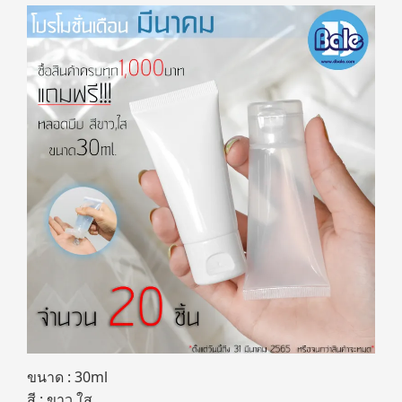
ขนาด : 30ml
สี : ขาว,ใส