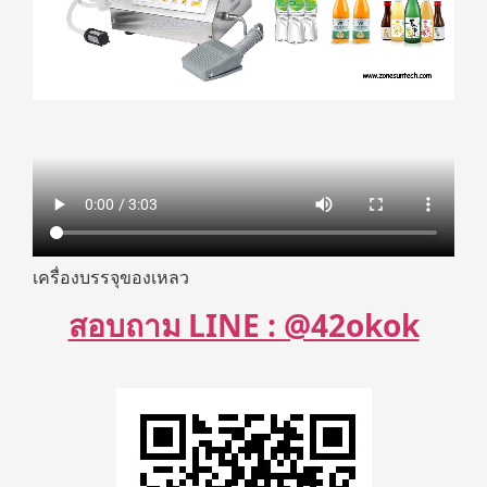
เครื่องบรรจุของเหลว
สอบถาม LINE : @42okok