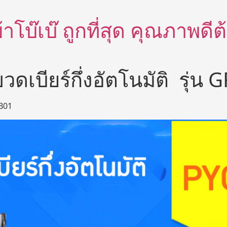
อผ้าโบ๊เบ๊ ถูกที่สุด คุณภาพด
วดเบียร์กึ่งอัตโนมัติ รุ่น
TB01