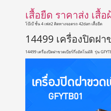
เสื้อยืด ราคาส่ง เสื้
โบ๊เบ๊ ชั้น 4 เฟส2 ติดทางจอดรถ 42dan เสื้อยืด
14499 เครื่องปิดฝาข
14499 เครื่องปิดฝาขวดเบียร์กึ่งอัตโนมัติ รุ่น GFY