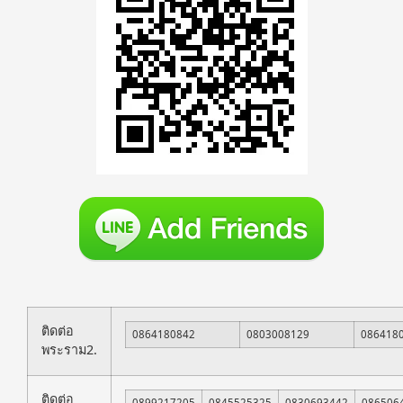
ติดต่อ
0864180842
0803008129
086418
พระราม2.
ติดต่อ
0899217205
0845525325
0830693442
086506