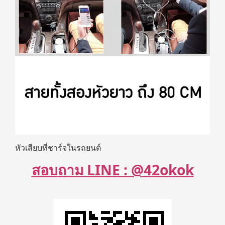
หัวเสียบที่ชาร์จในรถยนต์
สอบถาม LINE : @42okok