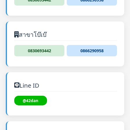
สาขาโบ๊เบ๊
0830693442
0866290958
Line ID
@42dan