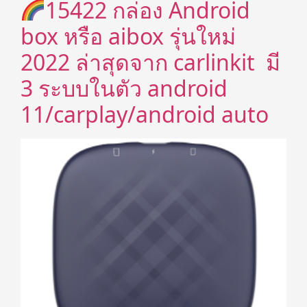
15422 กล่อง Android
box หรือ aibox รุ่นใหม่
2022 ล่าสุดจาก carlinkit มี
3 ระบบในตัว android
11/carplay/android auto