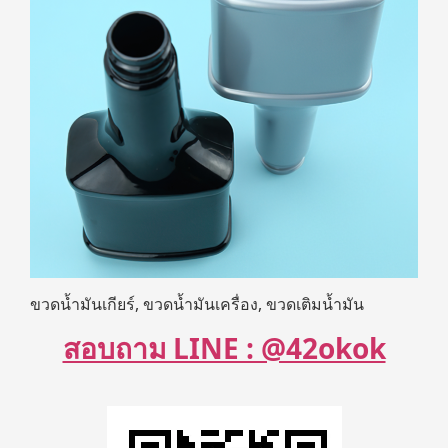
ขวดน้ำมันเกียร์, ขวดน้ำมันเครื่อง, ขวดเติมน้ำมัน
สอบถาม LINE : @42okok