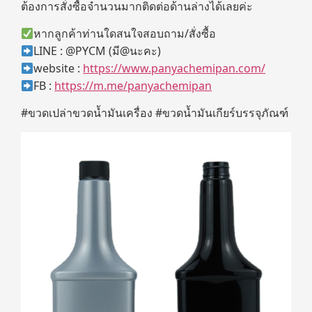
ต้องการสั่งซื้อจำนวนมากติดต่อด้านล่างได้เลยค่ะ
หากลูกค้าท่านใดสนใจสอบถาม/สั่งซื้อ
LINE : @PYCM (มี@นะคะ)
website :
https://www.panyachemipan.com/
FB :
https://m.me/panyachemipan
#ขวดเปล่าขวดน้ำมันเครื่อง #ขวดน้ำมันเกียร์บรรจุภัณฑ์