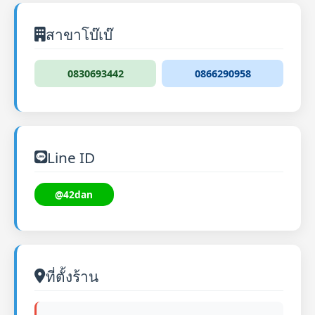
สาขาโบ๊เบ๊
0830693442
0866290958
Line ID
@42dan
ที่ตั้งร้าน