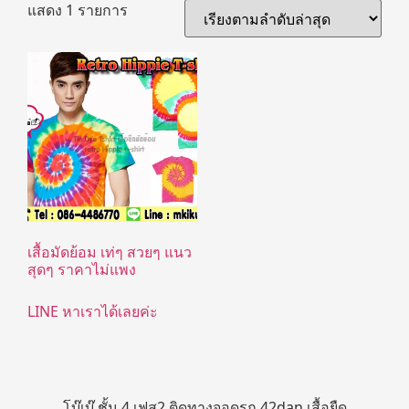
แสดง 1 รายการ
เสื้อมัดย้อม เท่ๆ สวยๆ แนว
สุดๆ ราคาไม่แพง
LINE หาเราได้เลยค่ะ
โบ๊เบ๊ ชั้น 4 เฟส2 ติดทางจอดรถ 42dan เสื้อยืด