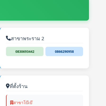
สาขาพระราม 2
0830693442
0866290958
ที่ตั้งร้าน
สาขาโบ๊เบ๊