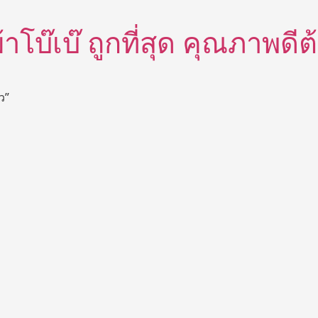
อผ้าโบ๊เบ๊ ถูกที่สุด คุณภาพด
ว”