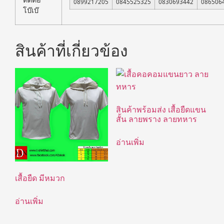
0899217205
0845525325
0830693442
086506
โบ๊เบ๊
สินค้าที่เกี่ยวข้อง
สินค้าพร้อมส่ง เสื้อยืดแขน
สั้น ลายพราง ลายทหาร
อ่านเพิ่ม
เสื้อยืด มีหมวก
อ่านเพิ่ม