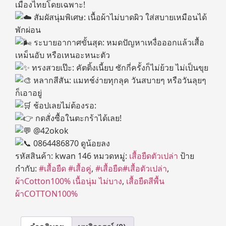
เมืองไทยโดยเฉพาะ!
สัมผัสนุ่มพิเศษ: เนื้อผ้าไม่บาดผิว ใส่สบายเหมือนได้
พักผ่อน
ระบายอากาศขั้นสุด: หมดปัญหาเหงื่อออกแล้วเสื้อ
เหม็นอับ หรือเหนอะหนะตัว
ทรงสวยเป๊ะ: คัตติ้งเนี้ยบ ซักกี่ครั้งก็ไม่ย้วย ไม่เป็นขุย
หลากสีสัน: แมทช์ง่ายทุกลุค วันสบายๆ หรือวันลุยๆ
ก็เอาอยู่
ช้อปเลยไม่ต้องรอ:
กดสั่งซื้อในตะกร้าได้เลย!
@42okok
0864486870 ดูน้อยลง
รหัสสินค้า:
kwan 146
หมวดหมู่:
เสื้อยืดตัวเปล่า
ป้าย
กำกับ:
#เสื้อยืด #เสื้อคู่
,
#เสื้อยืด#เสื้อตัวเปล่า
,
ผ้าCotton100% เนื้อนุ่ม ไม่บาง
,
เสื้อยืดสีพื้น
ผ้าCOTTON100%