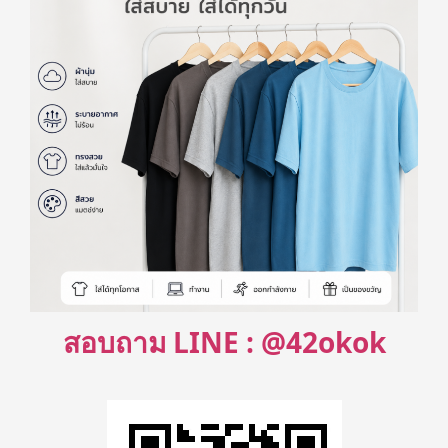
สอบถาม LINE : @42okok