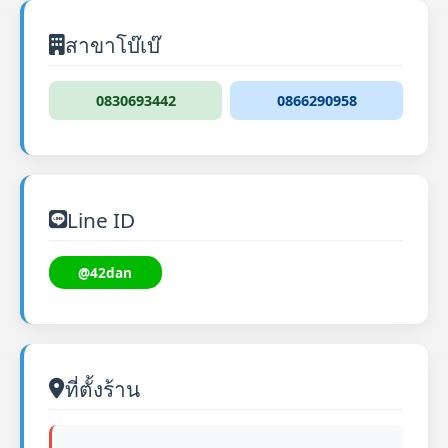
สาขาโบ๊เบ๊
0830693442
0866290958
Line ID
@42dan
ที่ตั้งร้าน