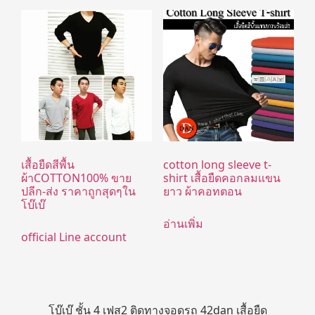
เสื้อยืดสีพื้น
cotton long sleeve t-
ผ้าCOTTON100% ขาย
shirt เสื้อยืดคอกลมแขน
ปลีก-ส่ง ราคาถูกสุดๆใน
ยาว ผ้าคอทตอน
โบ๊เบ๊
อ่านเพิ่ม
official Line account
โบ๊เบ๊ ชั้น 4 เฟส2 ติดทางจอดรถ 42dan เสื้อยืด