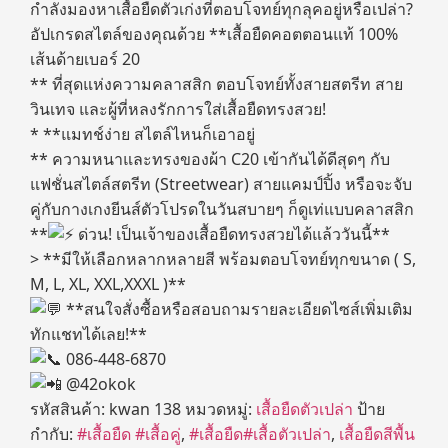
กำลังมองหาเสื้อยืดตัวเก่งที่ตอบโจทย์ทุกลุคอยู่หรือเปล่า?
อัปเกรดสไตล์ของคุณด้วย **เสื้อยืดคอตตอนแท้ 100%
เส้นด้ายเบอร์ 20
** ที่สุดแห่งความคลาสสิก ตอบโจทย์ทั้งสายสตรีท สาย
วินเทจ และผู้ที่หลงรักการใส่เสื้อยืดทรงสวย!
* **แมทช์ง่าย สไตล์ไหนก็เอาอยู่
** ความหนาและทรงของผ้า C20 เข้ากันได้ดีสุดๆ กับ
แฟชั่นสไตล์สตรีท (Streetwear) สายแคมป์ปิ้ง หรือจะจับ
คู่กับกางเกงยีนส์ตัวโปรดในวันสบายๆ ก็ดูเท่แบบคลาสสิก
**
ด่วน! เป็นเจ้าของเสื้อยืดทรงสวยได้แล้ววันนี้**
> **มีให้เลือกหลากหลายสี พร้อมตอบโจทย์ทุกขนาด ( S,
M, L, XL, XXL,XXXL )**
**สนใจสั่งซื้อหรือสอบถามรายละเอียดไซส์เพิ่มเติม
ทักแชทได้เลย!**
086-448-6870
@42okok
รหัสสินค้า:
kwan 138
หมวดหมู่:
เสื้อยืดตัวเปล่า
ป้าย
กำกับ:
#เสื้อยืด #เสื้อคู่
,
#เสื้อยืด#เสื้อตัวเปล่า
,
เสื้อยืดสีพื้น