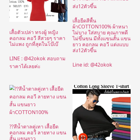
เสื้อยืดสีพื้น
ผ้าCOTTON100% ผ้าหนา
เสื้อตัวเปล่า ทรงผู้ หญิง
ไม่บาง ใส่สบาย คุณภาพดี
คอกลม คอวี สีสวยๆ ราคา
ไม่ขึ้นขน มีทั้งแขนสั้น แขน
ไม่แพง ถูกที่สุดในโบ๊เบ๊
ยาว คอกลม คอวี แต่งแบบ
ส่ง12ตัวขึ้น
LINE : @42okok สอบถาม
Line id: @42okok
ราคาได้เลยค่ะ
??สีน้ำตาลคู่เทา เสื้อยืด
คอกลม คอวี ลายทาง แขน
สั้น แขนยาว