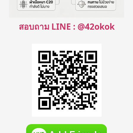
สอบถาม LINE : @42okok