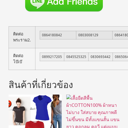
ติดต่อ
0864180842
0803008129
086418
พระราม2.
ติดต่อ
0899217205
0845525325
0830693442
086506
โบ๊เบ๊
สินค้าที่เกี่ยวข้อง