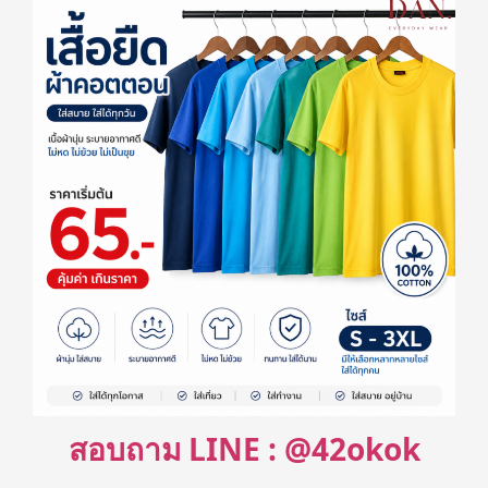
สอบถาม LINE : @42okok