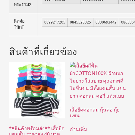
พระราม2.
ติดต่อ
0899217205
0845525325
0830693442
086506
โบ๊เบ๊
สินค้าที่เกี่ยวข้อง
เสื้อยืดคอกลม กุ้นคอ กุ้ย
แขน
**สินค้าพร้อมส่ง** เสื้อยืด
อ่านเพิ่ม
แขนสั้น ราคาส่ง 40 บาท