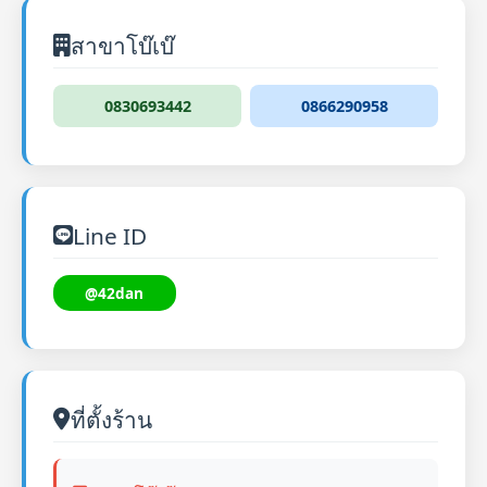
สาขาโบ๊เบ๊
0830693442
0866290958
Line ID
@42dan
ที่ตั้งร้าน