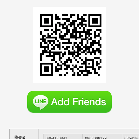
ติดต่อ
0864180842
0803008129
086418