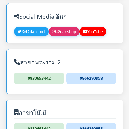
Social Media อื่นๆ
@42danshirt
42danshop
YouTube
สาขาพระราม 2
0830693442
0866290958
สาขาโบ๊เบ๊
0830693442
0866290958