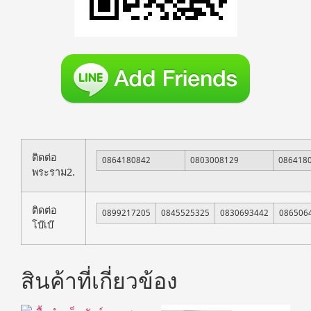
ติดต่อ
0864180842
0803008129
086418
พระราม2.
ติดต่อ
0899217205
0845525325
0830693442
086506
โบ๊เบ๊
สินค้าที่เกี่ยวข้อง