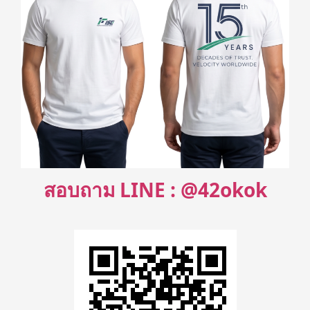
สอบถาม LINE : @42okok