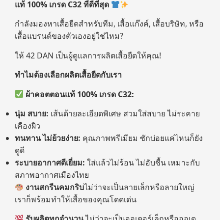
แท้
100%
เกรด
C32
ที่ดีที่สุด
กำลังมองหาเสื้อยืดสำหรับทีม, เสื้อแก๊งค์, เสื้อบริษัท, หรือ
เสื้อแบรนด์ของตัวเองอยู่ใช่ไหม?
ให้ 42 DAN เป็นผู้ดูแลการผลิตเสื้อยืดให้คุณ!
ทำไมต้องเลือกผลิตเสื้อยืดกับเรา
ผ้าคอตตอนแท้
100%
เกรด
C32:
นุ่ม สบาย:
เส้นด้ายละเอียดพิเศษ สวมใส่สบาย ไม่ระคาย
เคืองผิว
ทนทาน ไม่ย้วยง่าย:
คุณภาพพรีเมียม ซักบ่อยแค่ไหนก็ยัง
ดูดี
ระบายอากาศดีเยี่ยม:
ใส่แล้วไม่ร้อน ไม่อับชื้น เหมาะกับ
สภาพอากาศเมืองไทย
งานสกรีนคมกริบ
ไม่ว่าจะเป็นลายเล็กหรือลายใหญ่
เราก็พร้อมทำให้เสื้อของคุณโดดเด่น
รับผลิตทุกจำนวน
ไม่ว่าจะเป็นออเดอร์เล็กหรือออเด