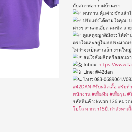
กับสภาพอากาศบ้านเรา
ทนทาน คุ้มค่า: ซักแล้วไ
ปรับแต่งได้ตามใจคุณ: บ
ต่างๆ งานละเอียด คมชัด ส
ดูแลดุจญาติมิตร: ให้คำปรึ
ตรงใจและอยู่ในงบประมาณ
ไม่ว่าจะเป็นงานเล็ก งานใหญ
สนใจสั่งผลิตหรือสอบถาม
Inbox:
https://www.f
Line: @42dan
โทร: 083-0689061//08
#42DAN
#รับผลิตเสื้อ
#รับทำ
พนักงาน
#เสื้อทีม
#เสื้อรุ่น
#โ
รหัสสินค้า:
kwan 126
หมวดห
โปโล มากว่า15ปี
,
กำลังหาเสื