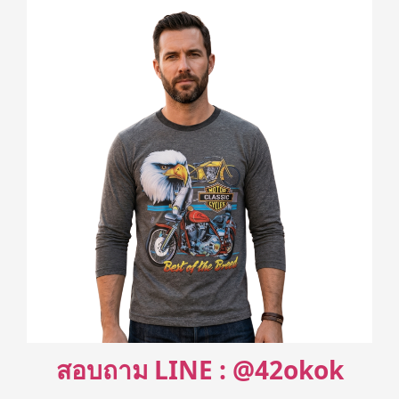
สอบถาม LINE : @42okok