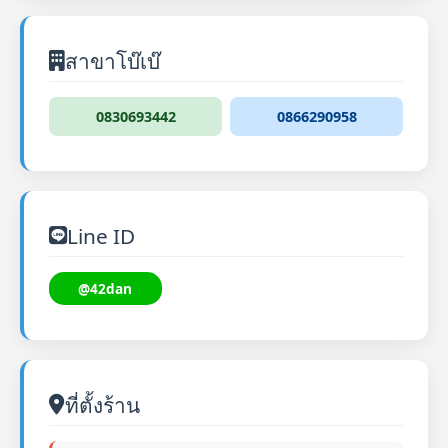
สาขาโบ๊เบ๊
0830693442
0866290958
Line ID
@42dan
ที่ตั้งร้าน