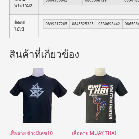
0864180842
0803008129
086418
พระราม2.
ติดต่อ
0899217205
0845525325
0830693442
086506
โบ๊เบ๊
สินค้าที่เกี่ยวข้อง
เสื้อลาย ช้างมีเลข10
เสื้อลาย MUAY THAI