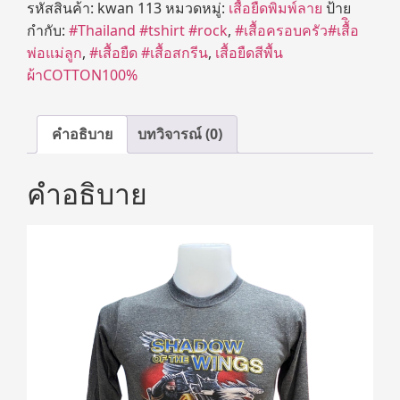
รหัสสินค้า:
kwan 113
หมวดหมู่:
เสื้อยืดพิมพ์ลาย
ป้าย
กำกับ:
#Thailand #tshirt #rock
,
#เสื้อครอบครัว#เสื้ิอ
พ่อแม่ลูก
,
#เสื้อยืด #เสื้อสกรีน
,
เสื้อยืดสีพื้น
ผ้าCOTTON100%
คำอธิบาย
บทวิจารณ์ (0)
คำอธิบาย