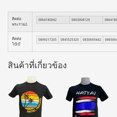
ติดต่อ
0864180842
0803008129
086418
พระราม2.
ติดต่อ
0899217205
0845525325
0830693442
086506
โบ๊เบ๊
สินค้าที่เกี่ยวข้อง