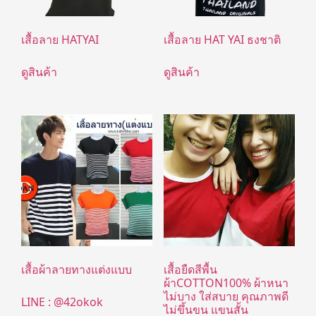
เสื้อลาย HATYAI
เสื้อลาย HAT YAI ธงชาติ
ดูสินค้า
ดูสินค้า
เสื้อผ้าลายทางแต่งแบบ
เสื้อยืดสีพื้น
ผ้าCOTTON100% ผ้าหนา
ไม่บาง ใส่สบาย คุณภาพดี
LINE : @42okok
ไม่ขึ้นขน แขนสั้น