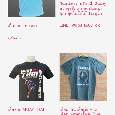
วันแห่งความรัก เสื้อสีชมพู
สวยๆ เสื้อคู่ ราคาไม่แพง
ถูกที่สุดในโบ๊เบ๊ ประตูน้ำ
LINE : @dbale6001ok
เสื้อลาย เกาะเต่า
ดูสินค้า
เสื้อลาย MUAY THAI
เสื้อผ้าย่น เสื้อเด็กช่าง
เสื้อhipster เสื้อคนโหด