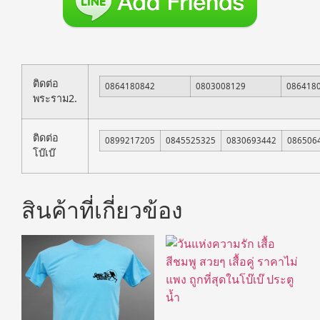
ติดต่อ
0864180842
0803008129
086418
พระราม2.
ติดต่อ
0899217205
0845525325
0830693442
086506
โบ๊เบ๊
สินค้าที่เกี่ยวข้อง