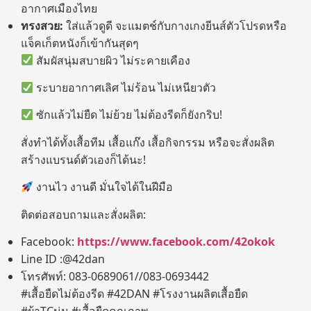
อากาศเมืองไทย
ทรงสวย:
ใส่แล้วดูดี จะแมตช์กับกางเกงยีนส์ตัวโปรดหรือ
แจ็คเก็ตหนังก็เข้ากันสุดๆ
สัมผัสนุ่มสบายผิว ไม่ระคายเคือง
ระบายอากาศเลิศ ไม่ร้อน ไม่เหนียวตัว
ซักแล้วไม่ยืด ไม่ย้วย ไม่ต้องรีดก็ยังกริบ!
สั่งทำได้ทั้งเสื้อทีม เสื้อแก๊ง เสื้อกิจกรรม หรือจะสั่งผลิต
สร้างแบรนด์ตัวเองก็ได้นะ!
งานไว งานดี มั่นใจได้ในฝีมือ
ติดต่อสอบถามและสั่งผลิต:
Facebook:
https://www.facebook.com/42okok
Line ID :@42dan
โทรศัพท์: 083-0689061//083-0693442
#เสื้อยืดไม่ต้องรีด #42DAN #โรงงานผลิตเสื้อยืด
#ผ้าTCนุ่ม #เสื้อยืดคุณภาพ