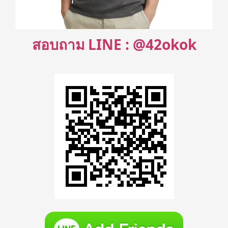
สอบถาม LINE : @42okok