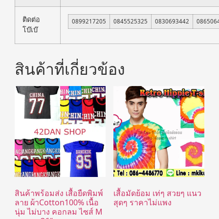
ติดต่อ
0899217205
0845525325
0830693442
086506
โบ๊เบ๊
สินค้าที่เกี่ยวข้อง
สินค้าพร้อมส่ง เสื้อยืดพิมพ์
เสื้อมัดย้อม เท่ๆ สวยๆ แนว
ลาย ผ้าCotton100% เนื้อ
สุดๆ ราคาไม่แพง
นุ่ม ไม่บาง คอกลม ไซส์ M