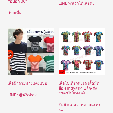
รอบอก 36″
LINE หาเราได้เลยค่ะ
อ่านเพิ่ม
เสื้อผ้าลายทางแต่งแบบ
เสื้อไปเที่ยวทะเล เสื้อมัด
ย้อม indyสุดๆ ปลีก-ส่ง
ราคาไม่แพง ค่ะ
LINE : @42okok
รับตัวแทนจำหน่ายนะค่ะ
^^