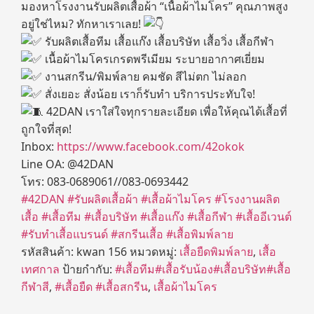
มองหาโรงงานรับผลิตเสื้อผ้า “เนื้อผ้าไมโคร” คุณภาพสูง
อยู่ใช่ไหม? ทักหาเราเลย!
รับผลิตเสื้อทีม เสื้อแก๊ง เสื้อบริษัท เสื้อวิ่ง เสื้อกีฬา
เนื้อผ้าไมโครเกรดพรีเมียม ระบายอากาศเยี่ยม
งานสกรีน/พิมพ์ลาย คมชัด สีไม่ตก ไม่ลอก
สั่งเยอะ สั่งน้อย เราก็รับทำ บริการประทับใจ!
42DAN เราใส่ใจทุกรายละเอียด เพื่อให้คุณได้เสื้อที่
ถูกใจที่สุด!
Inbox:
https://www.facebook.com/42okok
Line OA: @42DAN
โทร: 083-0689061//083-0693442
#42DAN
#รับผลิตเสื้อผ้า
#เสื้อผ้าไมโคร
#โรงงานผลิต
เสื้อ
#เสื้อทีม
#เสื้อบริษัท
#เสื้อแก๊ง
#เสื้อกีฬา
#เสื้ออีเวนต์
#รับทำเสื้อแบรนด์
#สกรีนเสื้อ
#เสื้อพิมพ์ลาย
รหัสสินค้า:
kwan 156
หมวดหมู่:
เสื้อยืดพิมพ์ลาย
,
เสื้อ
เทศกาล
ป้ายกำกับ:
#เสื้อทีม#เสื้อรับน้อง#เสื้อบริษัท#เสื้อ
กีฬาสี
,
#เสื้อยืด #เสื้อสกรีน
,
เสื้อผ้าไมโคร