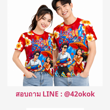
สอบถาม LINE : @42okok