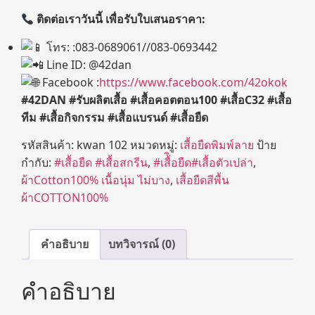
ติดต่อเราวันนี้ เพื่อรับใบเสนอราคา:
โทร: :083-0689061//083-0693442
Line ID: @42dan
Facebook :
https://www.facebook.com/42okok
#42DAN #
รับผลิตเสื้อ
#
เสื้อคอตตอน
100 #
เสื้อ
C32 #
เสื้อ
ทีม
#
เสื้อกิจกรรม
#
เสื้อแบรนด์
#
เสื้อยืด
รหัสสินค้า:
kwan 102
หมวดหมู่:
เสื้อยืดพิมพ์ลาย
ป้าย
กำกับ:
#เสื้อยืด #เสื้อสกรีน
,
#เสื้ิอยืด#เสื้อตัวเปล่า
,
ผ้าCotton100% เนื้อนุ่ม ไม่บาง
,
เสื้อยืดสีพื้น
ผ้าCOTTON100%
คำอธิบาย
บทวิจารณ์ (0)
คำอธิบาย