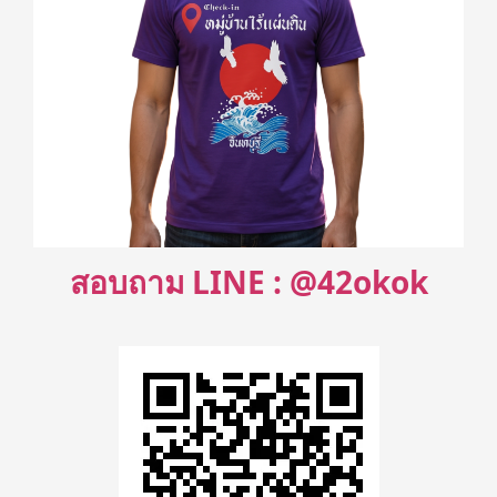
สอบถาม LINE : @42okok