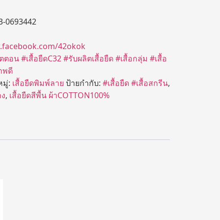
3-0693442
w.facebook.com/42okok
คอตตอน
#เสื้อยืดC32
#รับผลิตเสื้อยืด
#เสื้อกลุ่ม
#เสื้อ
าพดี
มู่:
เสื้อยืดพิมพ์ลาย
ป้ายกำกับ:
#เสื้อยืด #เสื้อสกรีน
,
าง
,
เสื้อยืดสีพื้น ผ้าCOTTON100%