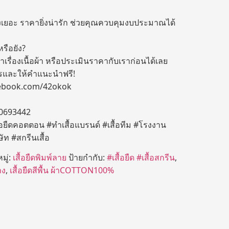
ั่งเยอะ ราคายิ่งน่ารัก ช่วยคุณควบคุมงบประมาณได้
หรือยัง?
าเรื่องเนื้อผ้า หรือประเมินราคากับเราก่อนได้เลย
ารและให้คำแนะนำฟรี!
cebook.com/42okok
-0693442
ื้อยืดคอตตอน #ทำเสื้อแบรนด์ #เสื้อทีม #โรงงาน
ิษัท #สกรีนเสื้อ
มู่:
เสื้อยืดพิมพ์ลาย
ป้ายกำกับ:
#เสื้อยืด #เสื้อสกรีน
,
าง
,
เสื้อยืดสีพื้น ผ้าCOTTON100%