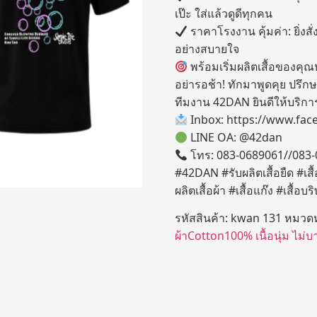
เป๊ะ ใส่แล้วดูดีทุกคน
ราคาโรงงาน คุ้มค่า: ยิ่งส
อย่างสบายใจ
พร้อมเริ่มผลิตเสื้อของคุณ
อย่ารอช้า! ทักมาพูดคุย ปรึกษ
ทีมงาน 42DAN ยินดีให้บริก
Inbox: https://www.fa
LINE OA: @42dan
โทร: 083-0689061//083
#42DAN #รับผลิตเสื้อยืด #เส
ผลิตเสื้อผ้า #เสื้อแก๊ง #เสื้อบร
รหัสสินค้า:
kwan 131
หมวดห
ผ้าCotton100% เนื้อนุ่ม ไม่บ