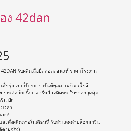
ีต้อง 42dan
25
อ! 42DAN รับผลิตเสื้อยืดคอตตอนแท้ ราคาโรงงาน
 เสื้อรุ่น เราก็รับจบ! การันตีคุณภาพด้วยเนื้อผ้า
งานตัดเย็บเนี้ยบ สกรีนสีสดติดทน ในราคาสุดคุ้ม!
รีน ปัก
รงเวลา
พียบ!
และสั่งผลิตภายในเดือนนี้ รับส่วนลดค่าบล็อกสกรีน
ด้ตามจริง)