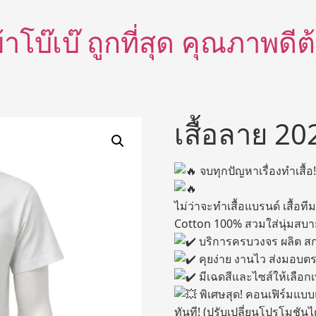
อผ้าโบ๊เบ๊ ถูกที่สุด คุณภาพด
เสื้อลาย 20
จบทุกปัญหาเรื่องทำเสื้
ไม่ว่าจะทำเสื้อแบรนด์ เสื้อทีม
Cotton 100% สวมใส่นุ่มสบาย 
บริการครบวงจร ผลิต สก
คุยง่าย งานไว ส่งมอบต
มีเฉดสีและไซส์ให้เลือกเ
พิเศษสุด! คอนเฟิร์มแบบ
ทันที! (ปรับเปลี่ยนโปรโมชันไ