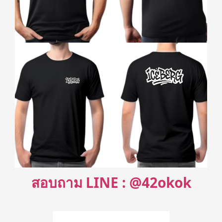
สอบถาม LINE : @42okok