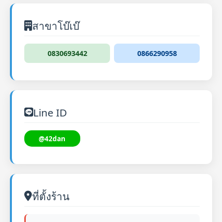
สาขาโบ๊เบ๊
0830693442
0866290958
Line ID
@42dan
ที่ตั้งร้าน