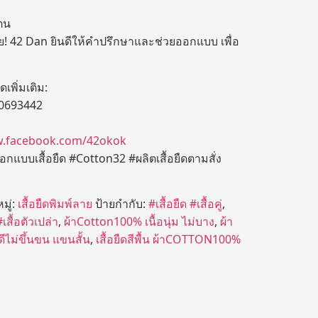
วตน
! 42 Dan ยินดีให้คำปรึกษาและช่วยออกแบบ เพื่อ
เพิ่มเติม:
-0693442
w.facebook.com/42okok
แบบเสื้อยืด #Cotton32 #ผลิตเสื้อยืดตามสั่ง
มู่:
เสื้อยืดพิมพ์ลาย
ป้ายกำกับ:
#เสื้อยืด #เสื้อคู่
,
#เสื้อตัวเปล่า
,
ผ้าCotton100% เนื้อนุ่ม ไม่บาง
,
ผ้า
ไม่ขึ้นขน แขนสั้น
,
เสื้อยืดสีพื้น ผ้าCOTTON100%