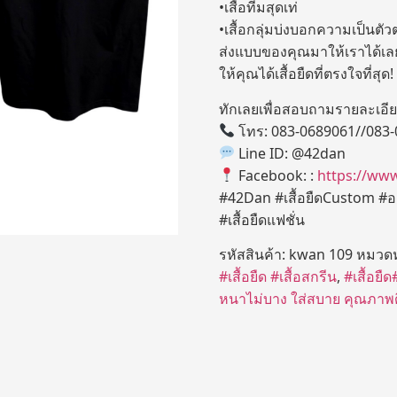
•เสื้อทีมสุดเท่
•เสื้อกลุ่มบ่งบอกความเป็นตั
ส่งแบบของคุณมาให้เราได้เลย
ให้คุณได้เสื้อยืดที่ตรงใจที่สุด!
ทักเลยเพื่อสอบถามรายละเอียด
โทร: 083-0689061//083
Line ID: @42dan
Facebook: :
https://ww
#42Dan #เสื้อยืดCustom #ออก
#เสื้อยืดแฟชั่น
รหัสสินค้า:
kwan 109
หมวดห
#เสื้อยืด #เสื้อสกรีน
,
#เสื้อยืด
หนาไม่บาง ใส่สบาย คุณภาพดี