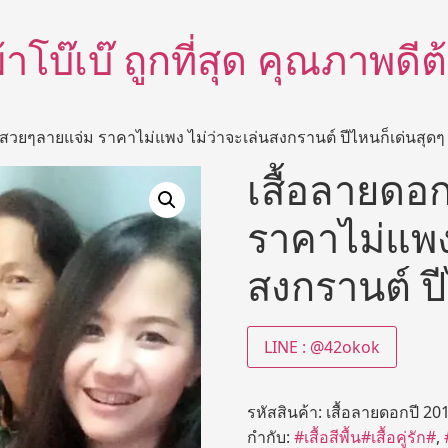
อผ้าโบ๊เบ๊ ถูกที่สุด คุณภาพด
ีสวยๆลายแจ่ม ราคาไม่แพง ไม่ว่าจะเล่นสงกรานต์ ปีไหนก็เด่นสุดๆ
เสื้อลายดอ
ราคาไม่แพง 
สงกรานต์ ปี
LINE : @42okok
รหัสสินค้า:
เสื้อลายดอกปี 20
กำกับ:
#เสื้อสีพื้น#เสื้อคู่รัก#
,