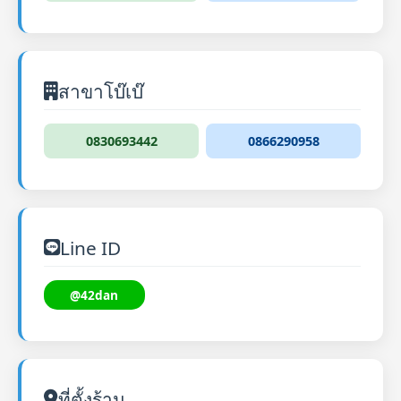
สาขาโบ๊เบ๊
0830693442
0866290958
Line ID
@42dan
ที่ตั้งร้าน