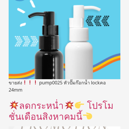
ขายส่ง
pump0025 หัวปั๊มก๊อกน้ำ lockคอ
24mm
ลดกระหน่ำ
โปรโม
ชั่นเดือนสิงหาคมนี้